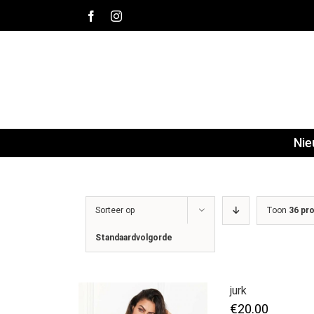
Ga
Facebook
Instagram
naar
inhoud
Ni
Sorteer op
Toon
36 pr
Standaardvolgorde
jurk
€
20.00