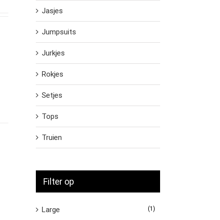
Jasjes
Jumpsuits
Jurkjes
Rokjes
Setjes
Tops
Truien
Filter op
Large
(1)