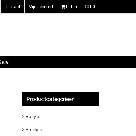
Contact
Mijn account
0 items
€0.00
Sale
Productcategorieën
Body's
Broeken