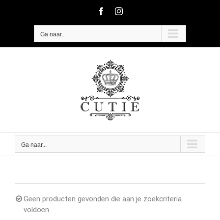
Ga
Facebook
Instagram
naar
inhoud
Ga naar...
Ga naar...
Geen producten gevonden die aan je zoekcriteria
voldoen.