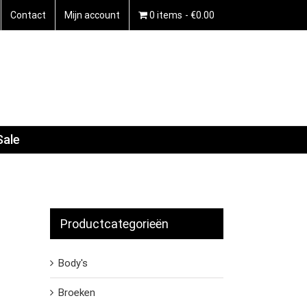
Contact
Mijn account
0 items
€0.00
Sale
Productcategorieën
Body's
Broeken