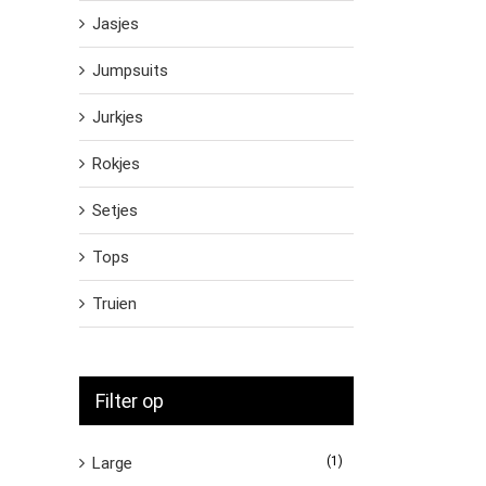
Jasjes
Jumpsuits
Jurkjes
Rokjes
Setjes
Tops
Truien
Filter op
Large
(1)