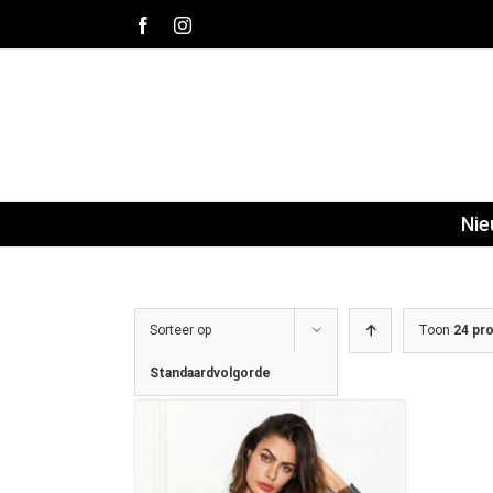
Ga
Facebook
Instagram
naar
inhoud
Ni
Sorteer op
Toon
24 pr
Standaardvolgorde