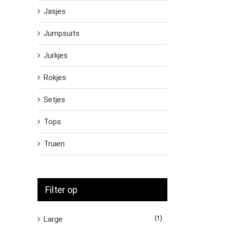
Jasjes
Jumpsuits
Jurkjes
Rokjes
Setjes
Tops
Truien
Filter op
Large
(1)