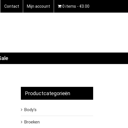
Contact
Mijn account
0 items
€0.00
Sale
Productcategorieën
Body's
Broeken